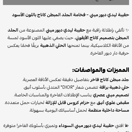
حقيبة ليدي ديور ميني – فخامة الجلد المبطن كاناج باللون الأسود
✨ تألقي بإطلالة راقية مع
حقيبة ليدي ديور ميني
المصنوعة من
الجلد
المبطن بتصميم كاناج الأيقوني
، حيث يضفي عليها اللون الأسود لمسة
من الأناقة الكلاسيكية، بينما تمنحها
الحلي الذهبية
بريقًا فخمًا يعكس
حرفية دار ديور الفاخرة.
المميزات والمواصفات:
جلد مبطن كاناج فاخر
بتفاصيل دقيقة تعكس الأناقة العصرية.
حلي ذهبية براقة
تتضمن شعار "DIOR" المتدلي بأسلوب أنيق.
تصميم ميني عصري
يناسب الإطلالات الفاخرة والمناسبات الخاصة.
مقبض علوي أنيق
مع
حزام كروس قابل للإزالة
لخيارات حمل متعددة.
مساحة داخلية منظمة
لحمل أساسياتك اليومية بسهولة.
💫 اقتني
حقيبة ليدي ديور ميني السوداء
وتميزي بأسلوبك الفاخر! متوفرة