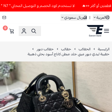
لا تستخدم كود الخصم و التوصيل المجاني " N7 " إلا إذا طلبت قطعتين أو أكثر 👀🔥
العربية
|
ريال سعودي
0
ESEVEN STORE
الرئيسية
الحقائب
حقائب
حقائب ديور
حقيبة ليدي ديور ميني جلد مبطن كاناج أسود بحلي ذهبية