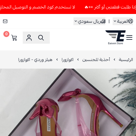
لا تستخدم كود الخصم و التوصيل المجاني " N7 " إلا إذا طلبت قطعتين أو أكثر 👀🔥
العربية
|
ريال سعودي
0
ESEVEN STORE
الرئيسية
أحذية للجنسين
اكوازورا
هيلز وردي - اكوازورا