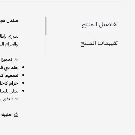
صندل هيرم
تفاصيل المنتج
تميزي بإطل
تقييمات المنتج
والحزام ال
✨
المميزا
جلد بني فا
تصميم كع
حزام كاحل
مثالي للمنا
✨ لا تفوت
📩
اطلبيه الآن عبر even store