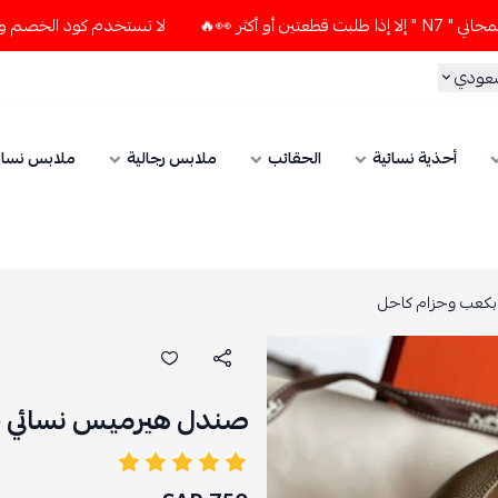
لا تستخدم كود الخصم و التوصيل المجاني " N7 " إلا إذا طلبت
سعودي
أحذية نسائية
الحقائب
ملابس رجالية
ملابس نسائ
بكعب وحزام كاحل
صندل هيرميس نسائي جل