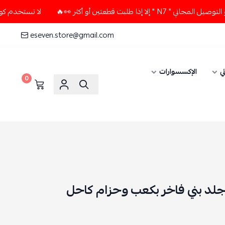
 قطعتين أو أكثر 👀🔥
لا تستخدم كود الخصم و التوصيل المجاني 
eseven.store@gmail.com
ي
الإكسسوارات
0
د بني فاخر بكعب وحزام كاحل