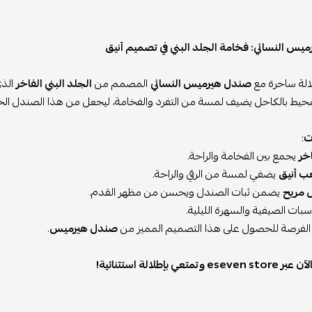
يس النسائي: فخامة الجلد البني في تصميم أنيق
الة ساحرة مع
صندل هيرميس النسائي
المصمم من
الجلد البني الفاخر
الذي
محيط بالكاحل يضيف لمسة من التفرد والفخامة، ليجعل من هذا الصندل الخيار 
ت
:
خر
يجمع بين الفخامة والراحة.
ب أنيق
يضفي لمسة من الرقي والراحة.
 مريح
يضمن ثبات الصندل ويحسن من مظهر القدم.
سبات الصيفية والسهرة الليلية.
ي الفرصة للحصول على هذا التصميم المميز من
صندل هيرميس
.
es وتمتعي بإطلالة استثنائية!