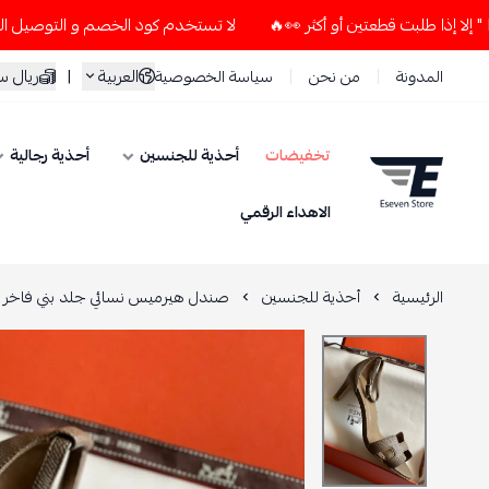
لا تستخدم كود الخصم و التوصيل المجاني " N7 " إلا إذا طلبت قطعتين أو أكثر 👀🔥
العربية
|
ريال 
المدونة
من نحن
سياسة الخصوصية
تخفيضات
أحذية للجنسين
أحذية رجالية
ESEVEN STORE
الاهداء الرقمي
الرئيسية
أحذية للجنسين
صندل هيرميس نسائي جلد بني فاخر 