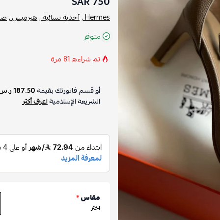
750 SAR
Hermes ,
أحذية نسائية ,
هيرميس ,
صن
متوفر
تم شراءه
81
مرة
أو قسم فاتورتك بقيمة
187.50 ر.س
الشريعة الإسلامية
اعرف أكثر
مقاس
*
اختر