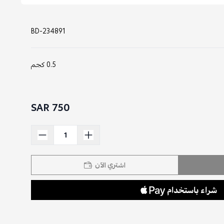
BD-234891
0.5 كجم
750 SAR
اشتري الآن