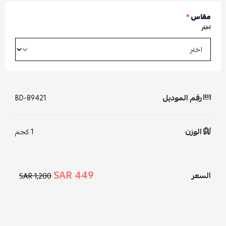
مقاس
*
اختر
رقم الموديل
BD-89421
الوزن
1 كجم
449 SAR
السعر
1,200 SAR