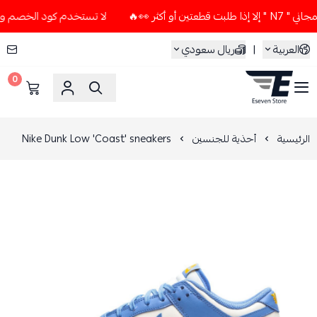
كثر 👀🔥
لا تستخدم كود الخصم و التوصيل المجاني " N7 " إلا إ
العربية
|
ريال سعودي
0
ESEVEN STORE
الرئيسية
أحذية للجنسين
Nike Dunk Low 'Coast' sneakers