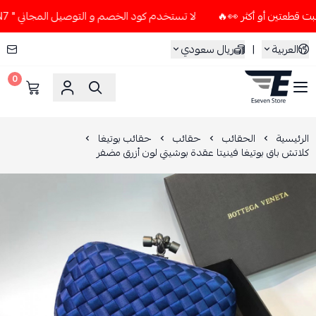
لا تستخدم كود الخصم و التوصيل المجاني " N7 " إلا إذا طلبت قطعتين أو أكثر 👀🔥
العربية
|
ريال سعودي
0
ESEVEN STORE
الرئيسية
الحقائب
حقائب
حقائب بوتيغا
كلاتش باق بوتيغا فينيتا عقدة بوشيتي لون أزرق مضفر