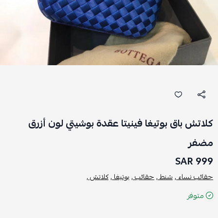
كلاتش باق بوتيغا فينيتا عقدة بوشيتي لون أزرق
مضفر
999 SAR
حقائب نساء ,
شنط ,
حقائب ,
بوتيغا ,
كلاتش ,
متوفر