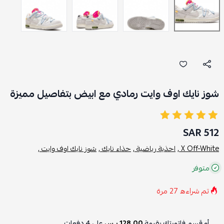
شوز نايك اوف وايت رمادي مع ابيض بتفاصيل مميزة
512 SAR
X Off-White ,
احذية رياضية ,
حذاء نايك ,
شوز نايك اوف وايت ,
متوفر
تم شراءه
27
مرة
أو قسم فاتورتك بقيمة
128.00 ر.س
على
4
دفعات