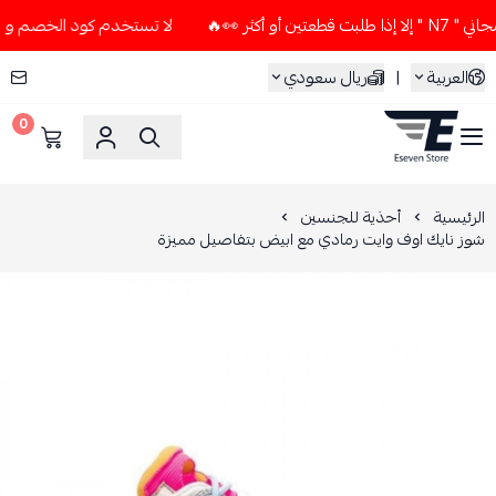
👀🔥
لا تستخدم كود الخصم و التوصيل المجاني " N7 " إلا إذا 
العربية
|
ريال سعودي
0
ESEVEN STORE
الرئيسية
أحذية للجنسين
شوز نايك اوف وايت رمادي مع ابيض بتفاصيل مميزة