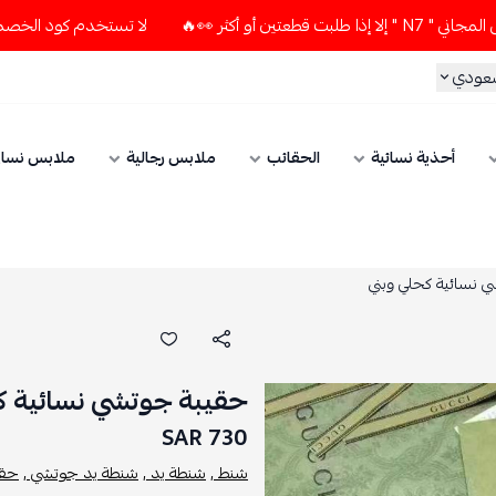
🔥
لا تستخدم كود الخصم و التوصيل المجاني " N7 " إلا إذا ط
سعودي
أحذية نسائية
الحقائب
ملابس رجالية
ملابس نسائ
 نسائية كحلي وبني
حقيبة جوتشي نسائية ك
730 SAR
شنط ,
شنطة يد ,
شنطة يد جوتشي ,
حقي