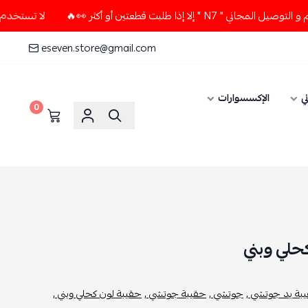
لبت قطعتين أو أكثر 👀🔥
لا تستخدم كود الخصم و التوصيل المجا
eseven.store@gmail.com
ي
الإكسسوارات
0
حلي وبني
بة يد جوتشي ,
جوتشي ,
حقيبة جوتشي ,
حقيبة لون كحلي وبني ,