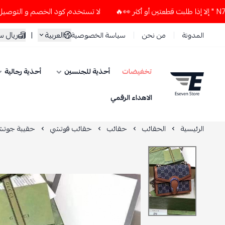
لا تستخدم كود الخصم و التوصيل المجاني " N7 " إلا إذا طلبت قطعتين أو أكثر 
العربية
|
ريال 
المدونة
من نحن
سياسة الخصوصية
تخفيضات
أحذية للجنسين
أحذية رجالية
ESEVEN STORE
الاهداء الرقمي
الرئيسية
الحقائب
حقائب
حقائب قوتشي
حقيبة جوتشي