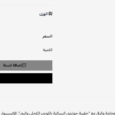
الوزن
السعر
الكمية
إضافة للسلة
خامة والرقي مع “حقيبة جوتشي النسائية باللونين الكحلي والبني”، الإكسسوار 