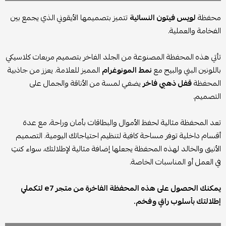
محفظة
لويس فيتون النسائية
تتميز بتصميمها الأيقوني الذي يجمع بين
الفخامة والعملية.
تأتي هذه المحفظة المصنوعة من الجلد الفاخر بتصميم مربعات كلاسيكي
باللونين البني والبيج مع
نمط المونوغرام
المميز للعلامة. يعزز من جاذبية
المحفظة
قفل ذهبي فاخر
يضفي لمسة من الأناقة والجمال على
التصميم.
تعد المحفظة مثالية لحفظ الأموال والبطاقات بأمان وراحة، مع عدة
أقسام داخلية توفر مساحة كافية لتنظيم احتياجاتك اليومية. التصميم
الأنيق والخالد لهذه المحفظة يجعلها إضافة مثالية لإطلالتك، سواء كنتِ
في العمل أو المناسبات الخاصة.
يمكنك الحصول على هذه المحفظة الفاخرة من متجر e7 لتكملي
إطلالتك بأسلوب راقٍ وفخم.