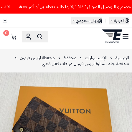
اني " N7 " إلا إذا طلبت قطعتين أو أكثر 👀🔥
لا تستخدم كود ا
العربية
|
ريال سعودي
0
ESEVEN STORE
الرئيسية
الإكسسوارات
محفظة
محفظة لويس فيتون
محفظة جلد نسائية لويس فيتون مربعات قفل ذهبي