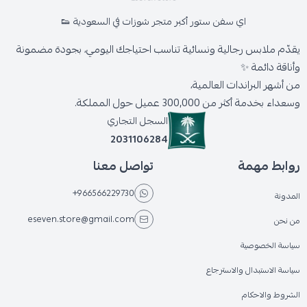
اي سفن ستور أكبر متجر شوزات في السعودية 👟
يقدّم ملابس رجالية ونسائية تناسب احتياجك اليومي، بجودة مضمونة
وأناقة دائمة ✨
من أشهر البراندات العالمية،
وسعداء بخدمة أكثر من 300,000 عميل حول المملكة.
السجل التجاري
2031106284
روابط مهمة
تواصل معنا
+966566229730
المدونة
eseven.store@gmail.com
من نحن
سياسة الخصوصية
سياسة الاستبدال والاسترجاع
الشروط والاحكام