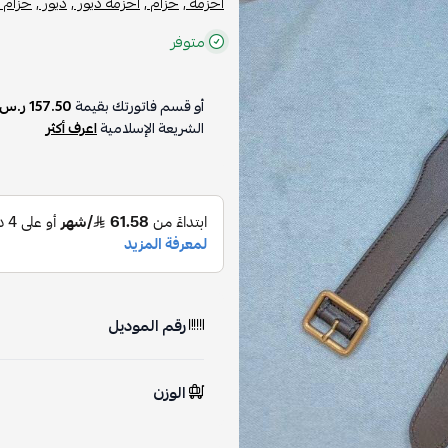
أحزمة ,
حزام ,
أحزمة ديور ,
ديور ,
حزام د
متوفر
أو قسم فاتورتك بقيمة
157.50 ر.س
الشريعة الإسلامية
اعرف أكثر
رقم الموديل
الوزن