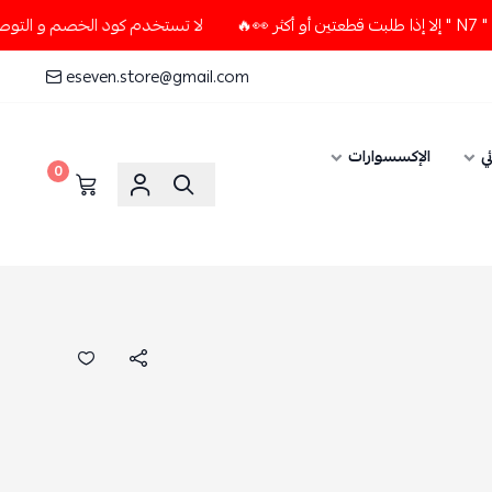
لا تستخدم كود الخصم و التوصيل المجاني " N7 " إلا إذا طلبت قطعتين أو أك
eseven.store@gmail.com
ي
الإكسسوارات
0