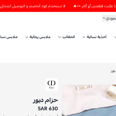
لا تستخدم كود الخصم و التوصيل المجاني " N7 " إلا إذا طلبت قطعتين أو أكثر 👀🔥
سعودي
أحذية نسائية
الحقائب
ملابس رجالية
ملابس نسائ
يور
حزام ديور
630 SAR