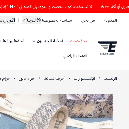
لا تستخدم كود الخصم و التوصيل المجاني " N7 " إلا إذا طلبت قطعتين أو أكثر 👀🔥
العربية
|
ريال 
المدونة
من نحن
سياسة الخصوصية
تخفيضات
أحذية للجنسين
أحذية رجالية
ESEVEN STORE
الاهداء الرقمي
الرئيسية
الإكسسوارات
أحزمة نسائية
حزام ديور
حزام د