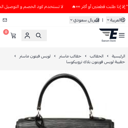
لا تستخدم كود الخصم و التوصيل المجاني " N7 " إلا إذا طلبت قطعتين أو أك
العربية
|
ريال سعودي
0
ESEVEN STORE
الرئيسية
الحقائب
حقائب ماستر
لويس فيتون ماستر
حقيبة لويس فويتون بلاك تروبيكوسا