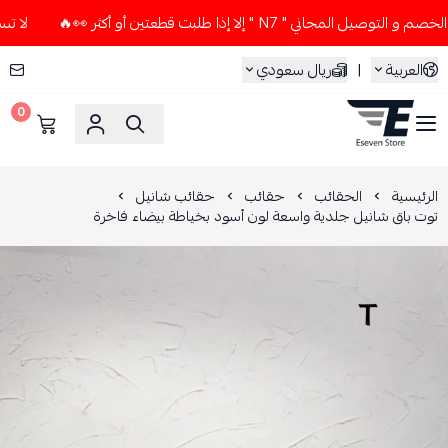
جاني " N7 " إلا إذا طلبت قطعتين أو أكثر 👀🔥
لا تستخدم كود 
العربية
|
ريال سعودي
0
ESEVEN STORE
الرئيسية
الحقائب
حقائب
حقائب شانيل
توت باق شانيل جلدية واسعة لون أسود بخياطة بيضاء فاخرة