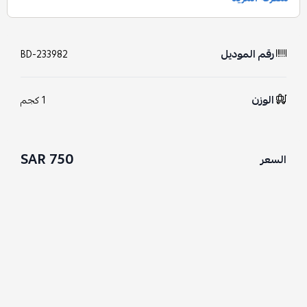
رقم الموديل
BD-233982
الوزن
1 كجم
750 SAR
السعر