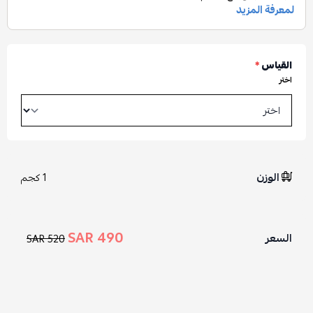
القياس
*
اختر
الوزن
1 كجم
490 SAR
السعر
520 SAR