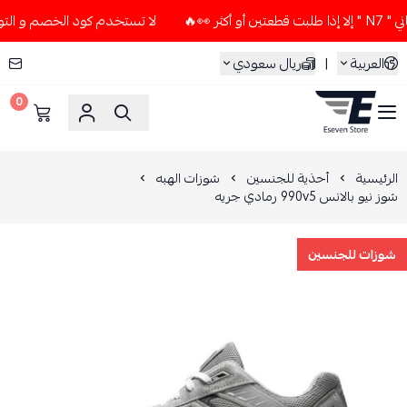
لا تستخدم كود الخصم و التوصيل المجاني " N7 " إلا إذا طلبت
العربية
|
ريال سعودي
0
ESEVEN STORE
الرئيسية
أحذية للجنسين
شوزات الهبه
شوز نيو بالانس 990v5 رمادي جريه
شوزات للجنسين