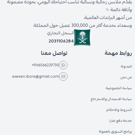
يقدّم ملابس رجالية ونسائية تناسب احتياجك اليومي، بجودة مضمونة
وأناقة دائمة ✨
من أشهر البراندات العالمية،
وسعداء بخدمة أكثر من 300,000 عميل حول المملكة.
السجل التجاري
2031106284
روابط مهمة
تواصل معنا
+966566229730
المدونة
eseven.store@gmail.com
من نحن
سياسة الخصوصية
سياسة الاستبدال والاسترجاع
الشروط والاحكام
خدمة دفع تمارا
برنامج التسويق بالعمولة