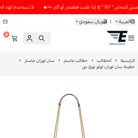
ت قطعتين أو أكثر 👀🔥
لا تستخدم كود الخصم و التوصيل المجان
العربية
|
ريال سعودي
0
ESEVEN STORE
الرئيسية
الحقائب
حقائب ماستر
سان لوران ماستر
حقيبة سان لوران لولو توي بني