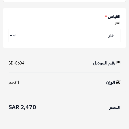
القياس
*
اختر
رقم الموديل
BD-8604
الوزن
1 كجم
2,470 SAR
السعر