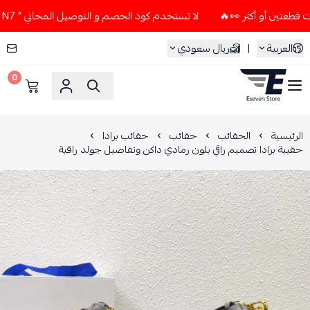
لا تستخدم كود الخصم و التوصيل المجاني " N7 " إلا إذا طلبت قطعتين أو أكثر 👀🔥
العربية
|
ريال سعودي
0
ESEVEN STORE
الرئيسية
الحقائب
حقائب
حقائب برادا
حقيبة برادا تصميم راقي بلون رمادي داكن وتفاصيل جولد راقية