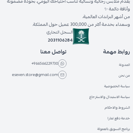
يقدّم ملابس رجالية ونسائية تناسب احتياجك اليومي، بجودة مضمونة
وأناقة دائمة ✨
من أشهر البراندات العالمية،
وسعداء بخدمة أكثر من 300,000 عميل حول المملكة.
السجل التجاري
2031106284
روابط مهمة
تواصل معنا
+966566229730
المدونة
eseven.store@gmail.com
من نحن
سياسة الخصوصية
سياسة الاستبدال والاسترجاع
الشروط والاحكام
خدمة دفع تمارا
برنامج التسويق بالعمولة