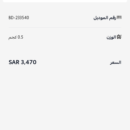
رقم الموديل
BD-233540
الوزن
0.5 كجم
3,470 SAR
السعر