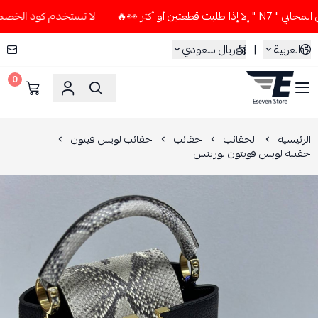
أو أكثر 👀🔥
لا تستخدم كود الخصم و التوصيل المجاني " N7 " إ
العربية
|
ريال سعودي
0
ESEVEN STORE
الرئيسية
الحقائب
حقائب
حقائب لويس فيتون
حقيبة لويس فويتون لورينس