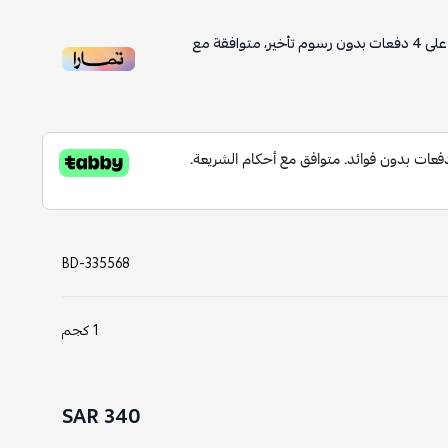
لى
4
دفعات بدون رسوم تأخير، متوافقة مع
BD-335568
1 كجم
340 SAR