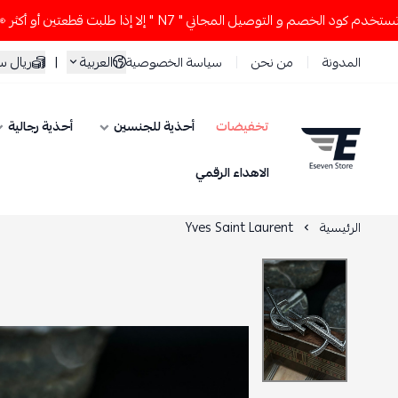
لخصم و التوصيل المجاني " N7 " إلا إذا طلبت قطعتين أو أكثر 👀🔥
العربية
|
ريال 
المدونة
من نحن
سياسة الخصوصية
تخفيضات
أحذية للجنسين
أحذية رجالية
ESEVEN STORE
الاهداء الرقمي
الرئيسية
Yves Saint Laurent