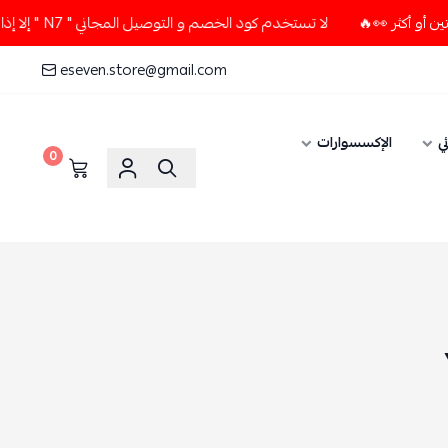
لا تستخدم كود الخصم و التوصيل المجاني " N7 " إلا إذا طلبت قطعتين أو أكثر 👀🔥
eseven.store@gmail.com
ي
الإكسسوارات
0