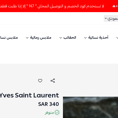
لا تستخدم كود الخصم و التوصيل المجاني " N7 " إلا إذا طلبت قطعتين أو أكثر 👀🔥
سعودي
أحذية نسائية
الحقائب
ملابس رجالية
ملابس نسائ
Yves Saint Laurent
340 SAR
متوفر