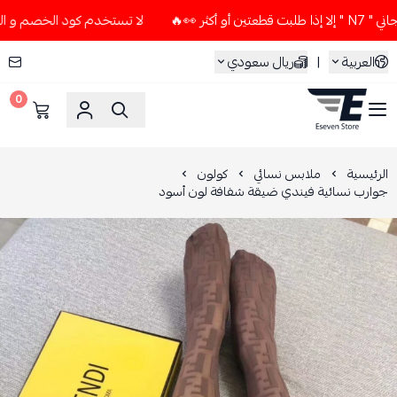
🔥
لا تستخدم كود الخصم و التوصيل المجاني " N7 " إلا إذا ط
العربية
|
ريال سعودي
0
ESEVEN STORE
الرئيسية
ملابس نسائي
كولون
جوارب نسائية فيندي ضيقة شفافة لون أسود