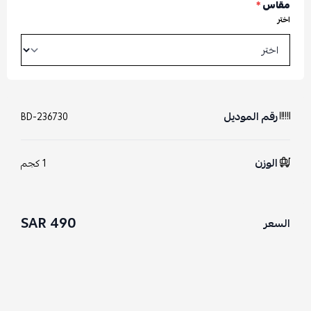
مقاس
*
اختر
رقم الموديل
BD-236730
الوزن
1 كجم
490 SAR
السعر