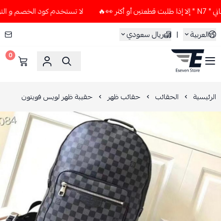
🔥
لا تستخدم كود الخصم و التوصيل المجاني " N7 " إلا إذا طل
العربية
|
ريال سعودي
0
ESEVEN STORE
الرئيسية
الحقائب
حقائب ظهر
حقيبة ظهر لويس فويتون