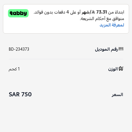
رقم الموديل
BD-234373
الوزن
1 كجم
750 SAR
السعر