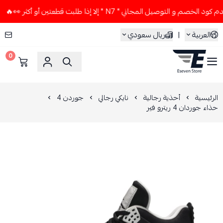
 و التوصيل المجاني " N7 " إلا إذا طلبت قطعتين أو أكثر 👀🔥
العربية
|
ريال سعودي
0
ESEVEN STORE
الرئيسية
أحذية رجالية
نايكي رجالي
جوردن 4
حذاء جوردان 4 ريترو فير