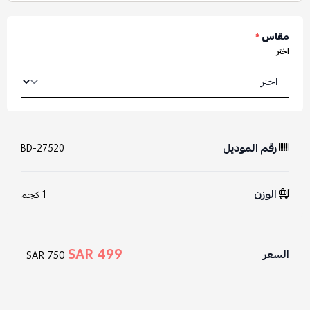
مقاس
*
اختر
رقم الموديل
BD-27520
الوزن
1 كجم
499 SAR
السعر
750 SAR