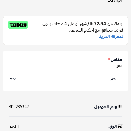
اعرف أكثر
مقاس
*
اختر
رقم الموديل
BD-235347
الوزن
1 كجم