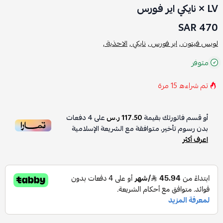
LV × نايكي اير فورس
470 SAR
لويس فيتون ,
اير فورس ,
نايكي ,
الاحذية ,
متوفر
تم شراءه
15
مرة
أو قسم فاتورتك بقيمة
117.50 ر.س
على
4
دفعات
بدون رسوم تأخير، متوافقة مع الشريعة الإسلامية
اعرف أكثر