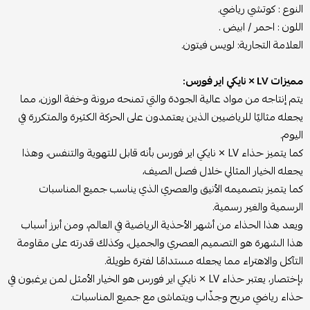
النوع : كوتشي رياضي.
اللون : احمر / ابيض .
العلامة التجارية: لويس فيتون.
مميزات LV × نايكي اير فورس:
يتم إنتاجه من مواد عالية الجودة والتي تمنحه مرونة وخفة الوزن، مما
يجعله مثاليًا للرياضيين الذين يعتمدون على الحركة الكثيرة والمتكررة في
اليوم.
كما يتميز حذاء LV × نايكي اير فورس بأنه قابل للتهوية والتنفس، وهذا
يجعله الخيار المثالي خلال فصل الصيف،
كما يتميز بتصميمه الأنيق والعصري الذي يناسب جميع المناسبات
الرسمية والغير رسمية.
ويعد هذا الحذاء من أشهر الأحذية الرياضية في العالم، ومن أبرز أسباب
هذا الشهرة هو التصميم العصري والجميل، وكذلك قدرته على مقاومة
التآكل والاهتراء مما يجعله مستدامًا لفترة طويلة.
بإختصار، يعتبر حذاء LV × نايكي اير فورس هو الخيار الأمثل لمن يرغبون في
حذاء رياضي مريح وجذّاب ويتماشى مع جميع المناسبات.