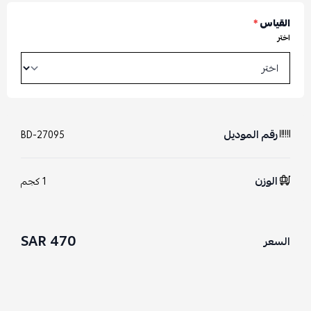
القياس
*
اختر
رقم الموديل
BD-27095
الوزن
1 كجم
470 SAR
السعر