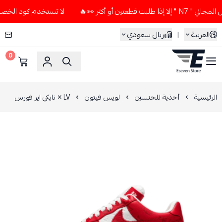
ن أو أكثر 👀🔥
لا تستخدم كود الخصم و التوصيل المجاني " N7 "
العربية
|
ريال سعودي
0
ESEVEN STORE
الرئيسية
أحذية للجنسين
لويس فيتون
LV × نايكي اير فورس