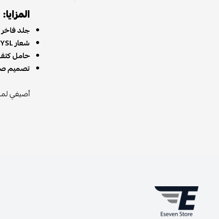
المزايا:
جلد فاخر ب
شعار YSL الأيقوني
حامل كتف 
تصميم صغ
أضيفي لمسة