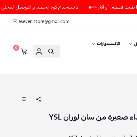
لا تستخدم كود الخصم و التوصيل المجاني " N7 " إلا إذا طلبت قطعتين أو أكثر 👀🔥
eseven.store@gmail.com
ي
الإكسسوارات
0
 صغيرة من سان لوران YSL
بة سان لوران ,
سان لوران ,
حقيبة كتف ,