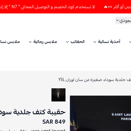
لا تستخدم كود الخصم و التوصيل المجاني " N7 " إلا إذا طلبت قطعتين أو أكثر 👀🔥
سعودي
أحذية نسائية
الحقائب
ملابس رجالية
ملابس نسائ
ف جلدية سوداء صغيرة من سان لوران YSL
حقيبة كتف جلدية سوداء
849 SAR
yves saint laurent ,
حقائب نساء ,
حقي