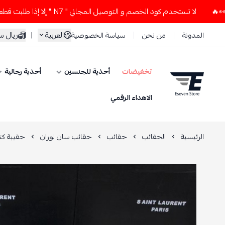
لا تستخدم كود الخصم و التوصيل المجاني " N7 " إلا إذا طلبت قطعتين أو أكثر 👀🔥
العربية
|
ريال 
المدونة
من نحن
سياسة الخصوصية
تخفيضات
أحذية للجنسين
أحذية رجالية
ESEVEN STORE
الاهداء الرقمي
الرئيسية
الحقائب
حقائب
حقائب سان لوران
حقيبة كت