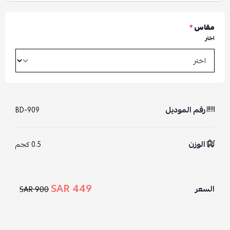
مقاس
*
اختر
رقم الموديل
BD-909
الوزن
0.5 كجم
449 SAR
السعر
900 SAR