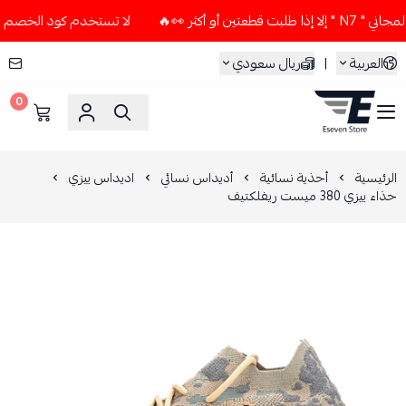
 أكثر 👀🔥
لا تستخدم كود الخصم و التوصيل المجاني " N7 " إلا
العربية
|
ريال سعودي
0
ESEVEN STORE
الرئيسية
أحذية نسائية
أديداس نسائي
اديداس ييزي
حذاء ييزي 380 ميست ريفلكتيف