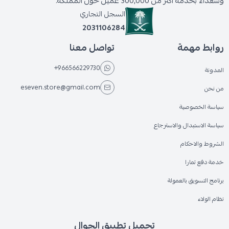
وسعداء بخدمة أكثر من 300,000 عميل حول المملكة.
السجل التجاري
2031106284
روابط مهمة
تواصل معنا
+966566229730
المدونة
eseven.store@gmail.com
من نحن
سياسة الخصوصية
سياسة الاستبدال والاسترجاع
الشروط والاحكام
خدمة دفع تمارا
برنامج التسويق بالعمولة
نظام الولاء
تحميل تطبيق الجوال