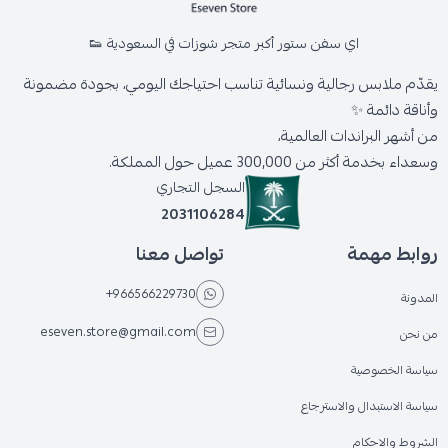
اي سفن ستور أكبر متجر شوزات في السعودية 👟
يقدّم ملابس رجالية ونسائية تناسب احتياجك اليومي، بجودة مضمونة
وأناقة دائمة ✨
من أشهر البراندات العالمية،
وسعداء بخدمة أكثر من 300,000 عميل حول المملكة.
السجل التجاري
2031106284
روابط مهمة
تواصل معنا
+966566229730
المدونة
eseven.store@gmail.com
من نحن
سياسة الخصوصية
سياسة الاستبدال والاسترجاع
الشروط والاحكام