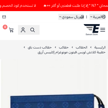
ثر 👀🔥
لا تستخدم كود الخصم و التوصيل المجاني " N7 " إلا إذ
العربية
|
ريال سعودي
0
ESEVEN STORE
الرئيسية
الحقائب
حقائب
حقائب دست باق
حقيبة كلاتش لويس فيتون مونوغرام إكليبس أزرق