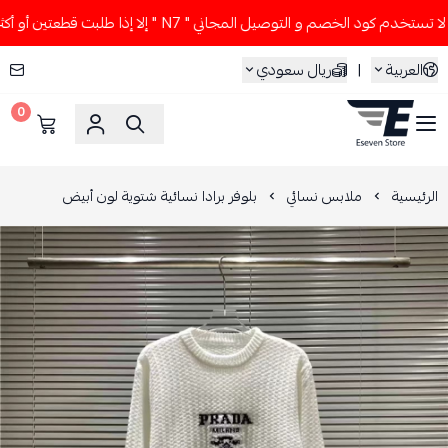
تخدم كود الخصم و التوصيل المجاني " N7 " إلا إذا طلبت قطعتين أو أكثر 👀🔥
العربية
|
ريال سعودي
0
ESEVEN STORE
الرئيسية
ملابس نسائي
بلوفر برادا نسائية شتوية لون أبيض