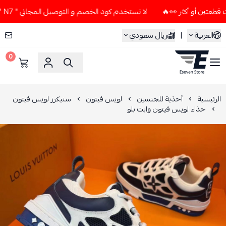
لا تستخدم كود الخصم و التوصيل المجاني " N7 " إلا إذا طلبت قطعتين أو أكثر 👀🔥
العربية
|
ريال سعودي
0
ESEVEN STORE
الرئيسية
أحذية للجنسين
لويس فيتون
سنيكرز لويس فيتون
حذاء لويس فيتون وايت بلو