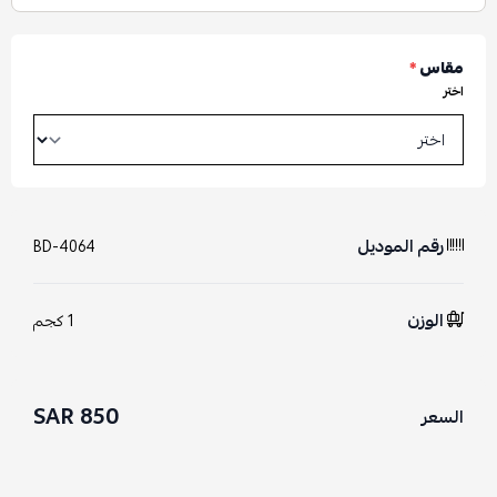
مقاس
*
اختر
رقم الموديل
BD-4064
الوزن
1 كجم
850 SAR
السعر