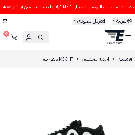
م و التوصيل المجاني " N7 " إلا إذا طلبت قطعتين أو أكثر 👀🔥
العربية
|
ريال سعودي
0
ESEVEN STORE
الرئيسية
أحذية للجنسين
MSCHF ويفي بيبي