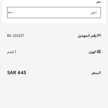
اختر
رقم الموديل
BD-235207
الوزن
1 كجم
445 SAR
السعر