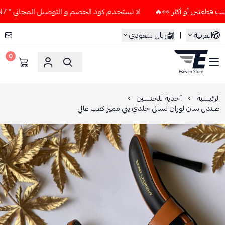
لا تستخدم كود الخصم و التوصيل المجاني " N7 " إلا إذا طلبت قطعتين أو أكثر 👀🔥
العربية
|
ريال سعودي
0
ESEVEN STORE
الرئيسية
أحذية للجنسين
صندل سان لوران نسائي جلدي يني مميز كعب عالي