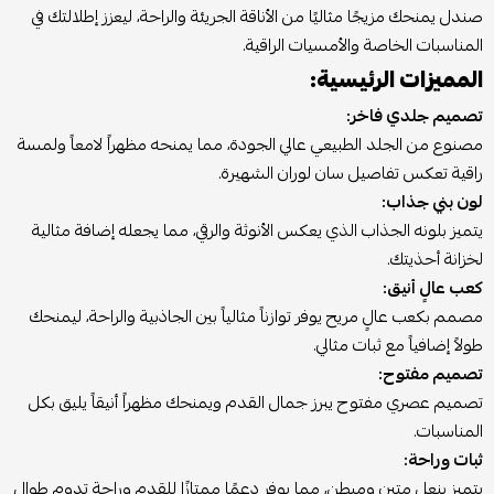
صندل يمنحك مزيجًا مثاليًا من الأناقة الجريئة والراحة، ليعزز إطلالتك في
المناسبات الخاصة والأمسيات الراقية.
المميزات الرئيسية:
تصميم جلدي فاخر:
مصنوع من الجلد الطبيعي عالي الجودة، مما يمنحه مظهراً لامعاً ولمسة
راقية تعكس تفاصيل سان لوران الشهيرة.
لون بني جذاب:
يتميز بلونه الجذاب الذي يعكس الأنوثة والرقي، مما يجعله إضافة مثالية
لخزانة أحذيتك.
كعب عالٍ أنيق:
مصمم بكعب عالٍ مريح يوفر توازناً مثالياً بين الجاذبية والراحة، ليمنحك
طولاً إضافياً مع ثبات مثالي.
تصميم مفتوح:
تصميم عصري مفتوح يبرز جمال القدم ويمنحك مظهراً أنيقاً يليق بكل
المناسبات.
ثبات وراحة:
يتميز بنعل متين ومبطن، مما يوفر دعمًا ممتازًا للقدم وراحة تدوم طوال