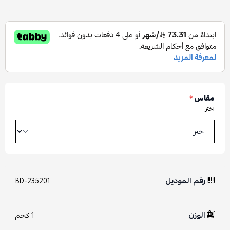
مقاس
*
اختر
رقم الموديل
BD-235201
الوزن
1 كجم