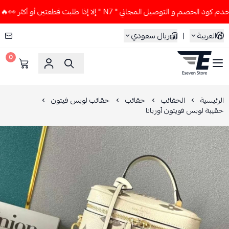
خصم و التوصيل المجاني " N7 " إلا إذا طلبت قطعتين أو أكثر 👀🔥
العربية
|
ريال سعودي
0
ESEVEN STORE
الرئيسية
الحقائب
حقائب
حقائب لويس فيتون
حقيبة لويس فويتون أوريانا