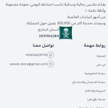
يقدّم ملابس رجالية ونسائية تناسب احتياجك اليومي، بجودة مضمونة
وأناقة دائمة ✨
من أشهر البراندات العالمية،
وسعداء بخدمة أكثر من 300,000 عميل حول المملكة.
السجل التجاري
2031106284
روابط مهمة
تواصل معنا
+966566229730
المدونة
eseven.store@gmail.com
من نحن
سياسة الخصوصية
سياسة الاستبدال والاسترجاع
الشروط والاحكام
خدمة دفع تمارا