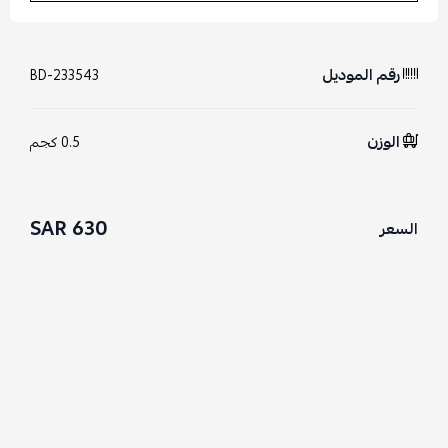
رقم الموديل
BD-233543
الوزن
0.5 كجم
630 SAR
السعر