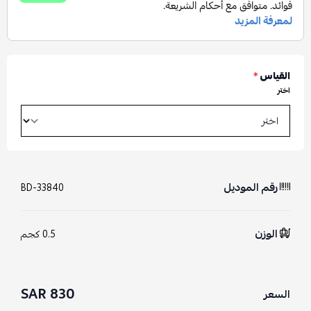
القياس
*
اختر
رقم الموديل
BD-33840
الوزن
0.5 كجم
830 SAR
السعر