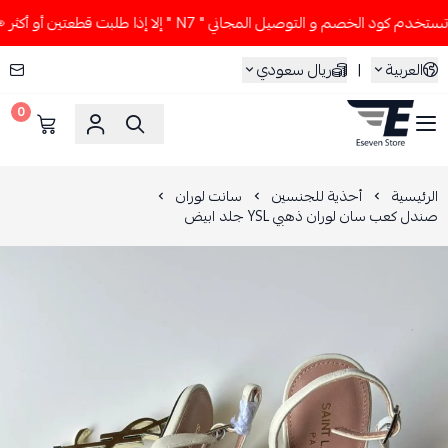
كود الخصم و التوصيل المجاني " N7 " إلا إذا طلبت قطعتين أو أكثر 👀🔥
العربية
|
ريال سعودي
0
ESEVEN STORE
الرئيسية
أحذية للجنسين
سانت لوران
صندل كعب سان لوران ذهبي YSL جلد ابيض