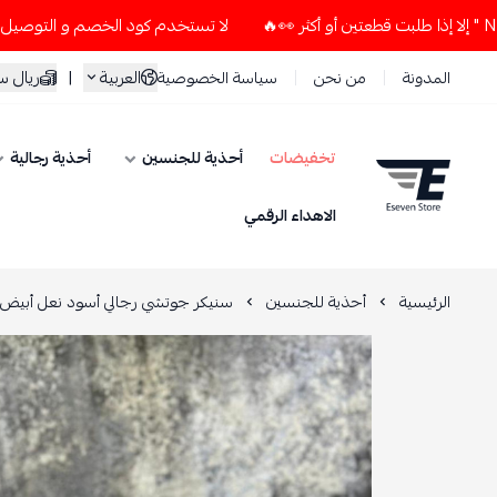
لا تستخدم كود الخصم و التوصيل المجاني " N7 " إلا إذا طلبت قطعتين أو أكثر 👀🔥
العربية
|
ريال 
المدونة
من نحن
سياسة الخصوصية
تخفيضات
أحذية للجنسين
أحذية رجالية
ESEVEN STORE
الاهداء الرقمي
الرئيسية
أحذية للجنسين
سنيكر جوتشي رجالي أسود نعل أبيض