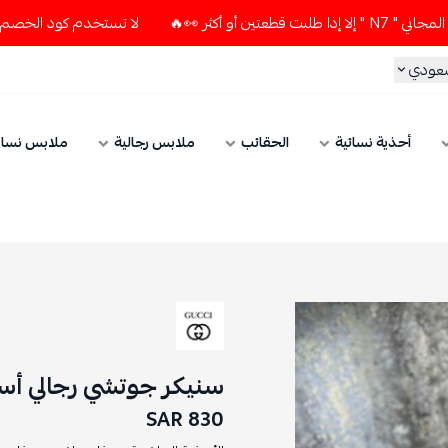
لا تستخدم كود الخصم و التوصيل المجاني " N7 " إلا إذا طلبت 
سعودي
أحذية نسائية
الحقائب
ملابس رجالية
ملابس نسائ
سنيكر جوتشي رجالي أس
830 SAR