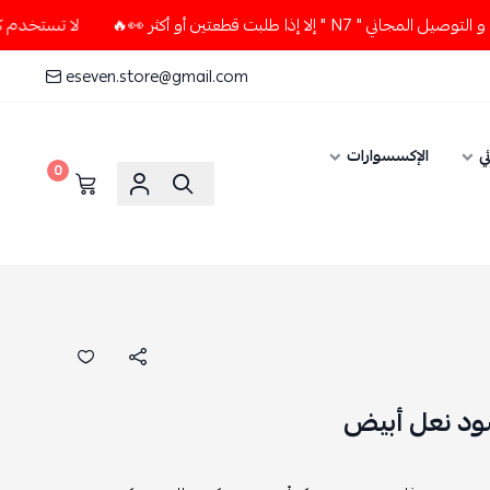
قطعتين أو أكثر 👀🔥
لا تستخدم كود الخصم و التوصيل المجاني "
eseven.store@gmail.com
ي
الإكسسوارات
0
ود نعل أبيض