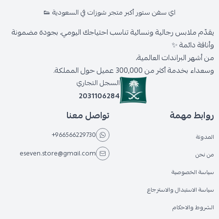
اي سفن ستور أكبر متجر شوزات في السعودية 👟
يقدّم ملابس رجالية ونسائية تناسب احتياجك اليومي، بجودة مضمونة
وأناقة دائمة ✨
من أشهر البراندات العالمية،
وسعداء بخدمة أكثر من 300,000 عميل حول المملكة.
السجل التجاري
2031106284
روابط مهمة
تواصل معنا
+966566229730
المدونة
eseven.store@gmail.com
من نحن
سياسة الخصوصية
سياسة الاستبدال والاسترجاع
الشروط والاحكام