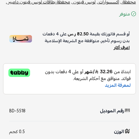
محفظة ,
اكسسوارات ,
لويس فيتون ,
محفظة بطاقات لويس فيتون داميير ,
متوفر
أو قسم فاتورتك بقيمة
82.50 ر.س
على
4
دفعات
بدون رسوم تأخير، متوافقة مع الشريعة الإسلامية
اعرف أكثر
رقم الموديل
BD-5518
الوزن
0.5 كجم