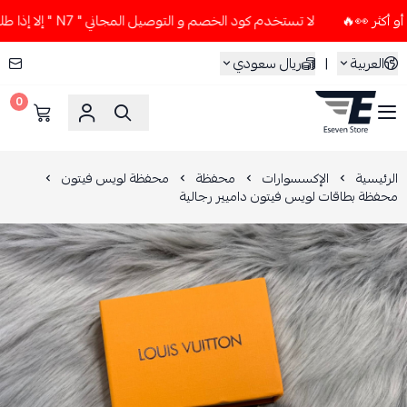
لا تستخدم كود الخصم و التوصيل المجاني " N7 " إلا إذا طلبت قطعتين أو أكثر 👀🔥
العربية
|
ريال سعودي
0
ESEVEN STORE
الرئيسية
الإكسسوارات
محفظة
محفظة لويس فيتون
محفظة بطاقات لويس فيتون داميير رجالية