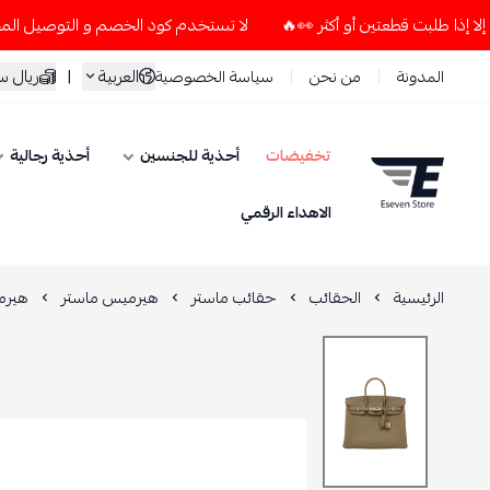
لا تستخدم كود الخصم و التوصيل المجاني " N7 " إلا إذا طلبت قطعتين أو أكثر 👀🔥
العربية
|
ريال 
المدونة
من نحن
سياسة الخصوصية
تخفيضات
أحذية للجنسين
أحذية رجالية
ESEVEN STORE
الاهداء الرقمي
الرئيسية
الحقائب
حقائب ماستر
هيرميس ماستر
هيرم