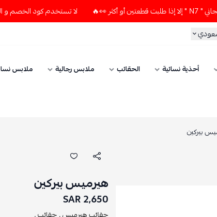
لا تستخدم كود الخصم و التوصيل المجاني " N7 " إلا إذا طلبت ق
سعودي
أحذية نسائية
الحقائب
ملابس رجالية
ملابس نسائ
يس بيركين
هيرميس بيركين
2,650 SAR
حقائب هيرميس ,
حقائب ,