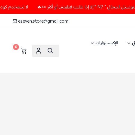
طعتين أو أكثر 👀🔥
لا تستخدم كود الخصم و التوصيل المجاني "
eseven.store@gmail.com
ي
الإكسسوارات
0