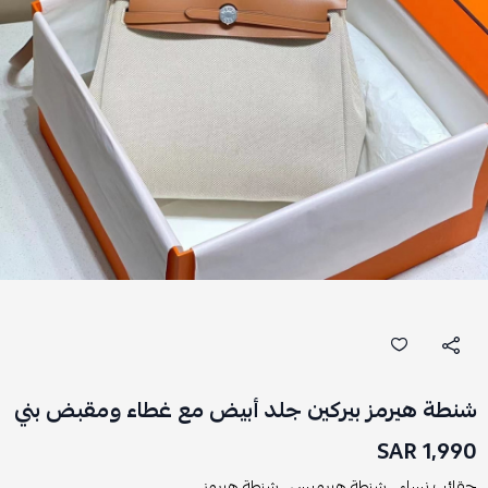
شنطة هيرمز بيركين جلد أبيض مع غطاء ومقبض بني
1,990 SAR
حقائب نساء ,
شنطة هيرميس ,
شنطة هيرمز ,