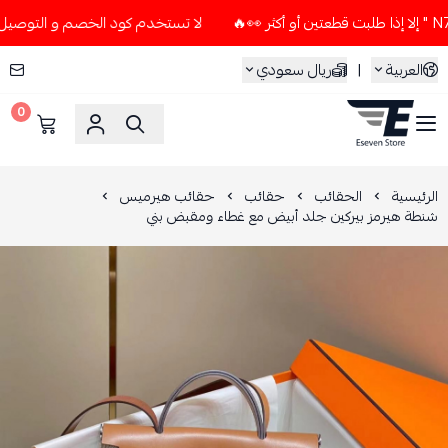
لا تستخدم كود الخصم و التوصيل المجاني " N7 " إلا إذا طلبت قطعتين أو
العربية
|
ريال سعودي
0
ESEVEN STORE
الرئيسية
الحقائب
حقائب
حقائب هيرميس
شنطة هيرمز بيركين جلد أبيض مع غطاء ومقبض بني