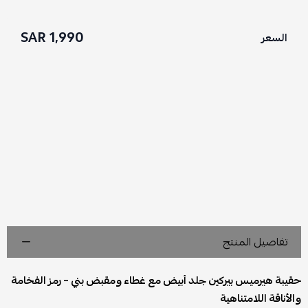
1,990 SAR
السعر
تفاصيل المنتج
حقيبة هيرميس بيركين جلد أبيض مع غطاء ومقبض بني – رمز الفخامة
والأناقة اللامتناهية